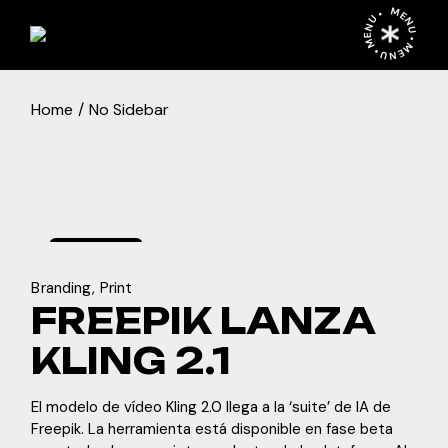
MENU • MENU • MENU •
Home
No Sidebar
enero
1,
2024
Branding
Print
FREEPIK LANZA
KLING 2.1
El modelo de vídeo Kling 2.0 llega a la ‘suite’ de IA de
Freepik. La herramienta está disponible en fase beta